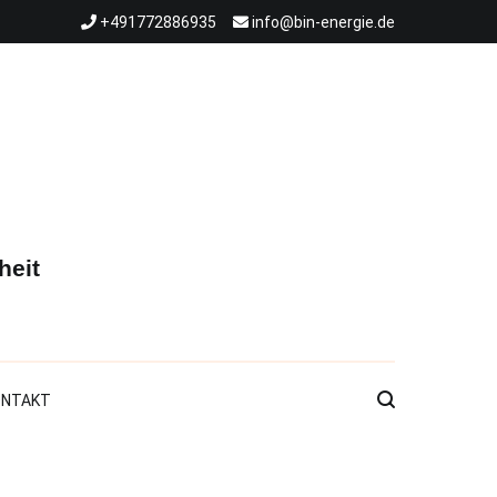
+491772886935
info@bin-energie.de
heit
ONTAKT