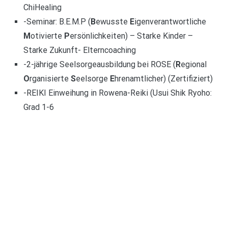
ChiHealing
-Seminar: B.E.M.P (
B
ewusste
E
igenverantwortliche
M
otivierte
P
ersönlichkeiten) – Starke Kinder –
Starke Zukunft- Elterncoaching
-2-jährige Seelsorgeausbildung bei ROSE (
R
egional
O
rganisierte
S
eelsorge
E
hrenamtlicher) (Zertifiziert)
-REIKI Einweihung in Rowena-Reiki (Usui Shik Ryoho:
Grad 1-6